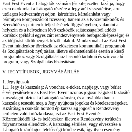
East Fest Event a Látogatók számára (és kifejezetten kizárja, hogy
ezen okok miatt a Látogató részére a Jegy árát visszatérítse, arra
utólagos kedvezményt adjon, kártérítést, kártalanítást vagy
bármilyen kompenzációt fizessen), hanem az a Közreműködők és
Szerződéses partnerek teljesítésének függvényében, valamint a
helyszín és a helyszínen lévő eszközök sajátosságaiból adódó
korlátok (például egyes zárt rendezvényterek befogadóképessége) és
az időjárási körülmények között alakul. Mindazonáltal az East Fest
Event mindenkor törekszik az előzetesen kommunikált programok
és Szolgáltatások nyújtására, illetve ellehetetlenülés esetén a kieső
programhoz vagy Szolgáltatáshoz hasonló tartalmú és színvonalú
program, vagy Szolgáltatás biztosítására.
V. JEGYTÍPUSOK, JEGYVÁSÁRLÁS
1. Jegytípusok
1.1. Jegy és karszalag: A voucher, e-ticket, napijegy, vagy bérlet
érvényesítésekor az East Fest Event azonos jogosultságokat biztosító
karszalagot biztosít a Látogató számára, és a továbbiakban a
karszalag testesíti meg a Jegy nyújtotta jogokat és kötelezettségeket.
Kizárólag a csuklón hordott ép karszalag jogosít a Rendezvény
területén való tartózkodásra, ezt az East Fest Event és
Közreműködői ki- és belépéskor, illetve a Rendezvény területén
folyamatosan ellenőrzik. A karszalag sérülése, vagy elvesztése a
Látogató kizárólagos felelősségi körébe esik, így ilyen esemény