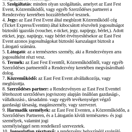
3.
Szolgáltatás
: minden olyan szolgáltatás, amelyet az East Fest
Event, Közreműködői, vagy egyéb Szerződéses partnerei a
Rendezvény keretében hozzáférhetővé tesznek.
4.
Jegy:
az East Fest Event által megbízott Közreműködő cég
(Ticket Express/Eventim) által kibocsátott részvételi jogosultságot
biztosító igazolás (voucher, e-ticket, jegy, napijegy, bérlet,). Adott
eticket, jegy, napijegy, vagy bérlet érvényesítésekor az East Fest
Event azonos jogosultságokat biztosító karszalagot biztosít a
Látogató számára.
5.
Látogató
: az a természetes személy, aki a Rendezvényen arra
jogosultként részt vesz.
6.
Termék:
az East Fest Eventtől, Közreműködőitől, vagy egyéb
Szerződéses partnereitől a Rendezvény keretében megvásárolható
dolog.
7.
Közreműködő:
az East Fest Event alvállalkozója, vagy
megbízottja.
8.
Szerződéses partner:
a Rendezvényen az East Fest Eventtel
létrehozott szerződéses jogviszony alapján önállóan gazdasági-,
vállalkozási-, társadalmi- vagy egyéb tevékenységet végző
gazdasági társaság, magánszemély, vagy szervezet.
9.
Harmadik személyek:
az East Fest Eventen, a Közreműködőn, a
Szerződéses Partneren, és a Látogatón kívüli természetes- és jogi
személyek, valamint jogi
személyiséggel nem rendelkező szervezetek.
10.
Jogosulatlan résztvevő:
a rendezvény helyszínéül szolgáló,