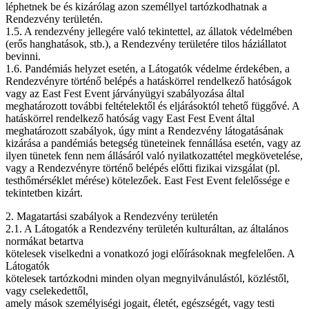
léphetnek be és kizárólag azon személlyel tartózkodhatnak a
Rendezvény területén.
1.5. A rendezvény jellegére való tekintettel, az állatok védelmében
(erős hanghatások, stb.), a Rendezvény területére tilos háziállatot
bevinni.
1.6. Pandémiás helyzet esetén, a Látogatók védelme érdekében, a
Rendezvényre történő belépés a hatáskörrel rendelkező hatóságok
vagy az East Fest Event járványügyi szabályozása által
meghatározott további feltételektől és eljárásoktól tehető függővé. A
hatáskörrel rendelkező hatóság vagy East Fest Event által
meghatározott szabályok, úgy mint a Rendezvény látogatásának
kizárása a pandémiás betegség tüneteinek fennállása esetén, vagy az
ilyen tünetek fenn nem állásáról való nyilatkozattétel megkövetelése,
vagy a Rendezvényre történő belépés előtti fizikai vizsgálat (pl.
testhőmérséklet mérése) kötelezőek. East Fest Event felelőssége e
tekintetben kizárt.
2. Magatartási szabályok a Rendezvény területén
2.1. A Látogatók a Rendezvény területén kulturáltan, az általános
normákat betartva
kötelesek viselkedni a vonatkozó jogi előírásoknak megfelelően. A
Látogatók
kötelesek tartózkodni minden olyan megnyilvánulástól, közléstől,
vagy cselekedettől,
amely mások személyiségi jogait, életét, egészségét, vagy testi