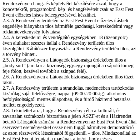
Rendezvényen hang- és képfelvétel készítésére azzal, hogy a
koncertekről, programokról kép- és hangfelvételt csak az East Fest
Event előzetes írásos beleegyezésével készíthet.
2.3. A Rendezvény területén az East Fest Event előzetes írásbeli
engedélye hiányában tilos bármiféle gazdasági, kereskedelmi vagy
reklámtevékenység folytatása.
2.4. A kereskedelmi és vendéglátó egységekben 18 (tizennyolc)
éven aluliakat szeszes itallal a Rendezvény területén tilos
kiszolgálni. Kábítószer fogyasztása a Rendezvény területén tilos, azt
a törvény bünteti.
2.5. A Rendezvényen a Látogatók biztonsága érdekében tilos a
„body surf” (amikor a közönség egy-egy rajongót a csápoló tömeg
feje fölött, kezével továbbít a színpad felé).
2.6. A Rendezvényen a Látogatók biztonsága érdekében tilos tüzet
rakni.
2.7. A Rendezvény területén a strandolás, medencében tartózkodás
kizárólag saját felelősségre, nappal (09:00-20:00-ig), alkoholos
befolyásoltságtól mentes állapotban, és a fürdő házirend betartása
mellett engedélyezett.
2.8. Tekintettel arra, hogy a Rendezvény célja a kulturált, és
zavartalan szórakozás biztosítása a jelen ÁSZF-et és a Házirendet
betartó Látogatók számára, a Rendezvényen az East Fest Event által
szervezett eseményekkel össze nem függő bármilyen demonstráció –
az azon résztvevők létszámától függetlenül – tilos. Mindazonáltal az
East Fest Event fenntartja magának a jogot, hogy egyes