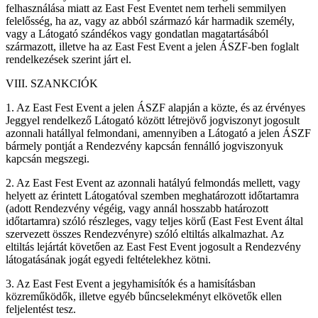
felhasználása miatt az East Fest Eventet nem terheli semmilyen
felelősség, ha az, vagy az abból származó kár harmadik személy,
vagy a Látogató szándékos vagy gondatlan magatartásából
származott, illetve ha az East Fest Event a jelen ÁSZF-ben foglalt
rendelkezések szerint járt el.
VIII. SZANKCIÓK
1. Az East Fest Event a jelen ÁSZF alapján a közte, és az érvényes
Jeggyel rendelkező Látogató között létrejövő jogviszonyt jogosult
azonnali hatállyal felmondani, amennyiben a Látogató a jelen ÁSZF
bármely pontját a Rendezvény kapcsán fennálló jogviszonyuk
kapcsán megszegi.
2. Az East Fest Event az azonnali hatályú felmondás mellett, vagy
helyett az érintett Látogatóval szemben meghatározott időtartamra
(adott Rendezvény végéig, vagy annál hosszabb határozott
időtartamra) szóló részleges, vagy teljes körű (East Fest Event által
szervezett összes Rendezvényre) szóló eltiltás alkalmazhat. Az
eltiltás lejártát követően az East Fest Event jogosult a Rendezvény
látogatásának jogát egyedi feltételekhez kötni.
3. Az East Fest Event a jegyhamisítók és a hamisításban
közreműködők, illetve egyéb bűncselekményt elkövetők ellen
feljelentést tesz.