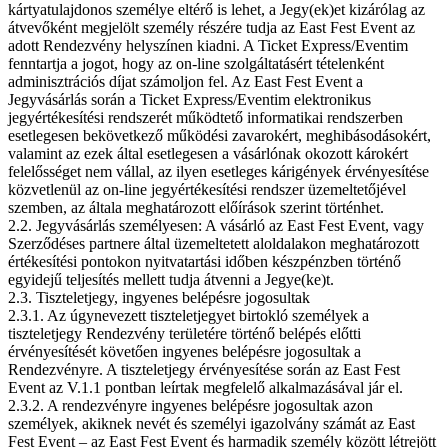
kártyatulajdonos személye eltérő is lehet, a Jegy(ek)et kizárólag az
átvevőként megjelölt személy részére tudja az East Fest Event az
adott Rendezvény helyszínen kiadni. A Ticket Express/Eventim
fenntartja a jogot, hogy az on-line szolgáltatásért tételenként
adminisztrációs díjat számoljon fel. Az East Fest Event a
Jegyvásárlás során a Ticket Express/Eventim elektronikus
jegyértékesítési rendszerét működtető informatikai rendszerben
esetlegesen bekövetkező működési zavarokért, meghibásodásokért,
valamint az ezek által esetlegesen a vásárlónak okozott károkért
felelősséget nem vállal, az ilyen esetleges kárigények érvényesítése
közvetlenül az on-line jegyértékesítési rendszer üzemeltetőjével
szemben, az általa meghatározott előírások szerint történhet.
2.2. Jegyvásárlás személyesen: A vásárló az East Fest Event, vagy
Szerződéses partnere által üzemeltetett aloldalakon meghatározott
értékesítési pontokon nyitvatartási időben készpénzben történő
egyidejű teljesítés mellett tudja átvenni a Jegye(ke)t.
2.3. Tiszteletjegy, ingyenes belépésre jogosultak
2.3.1. Az úgynevezett tiszteletjegyet birtokló személyek a
tiszteletjegy Rendezvény területére történő belépés előtti
érvényesítését követően ingyenes belépésre jogosultak a
Rendezvényre. A tiszteletjegy érvényesítése során az East Fest
Event az V.1.1 pontban leírtak megfelelő alkalmazásával jár el.
2.3.2. A rendezvényre ingyenes belépésre jogosultak azon
személyek, akiknek nevét és személyi igazolvány számát az East
Fest Event – az East Fest Event és harmadik személy között létrejött