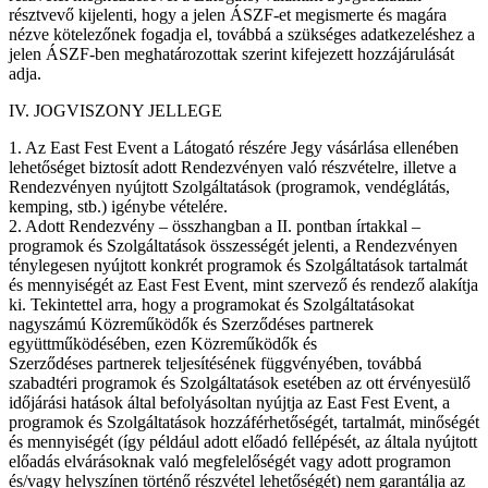
résztvevő kijelenti, hogy a jelen ÁSZF-et megismerte és magára
nézve kötelezőnek fogadja el, továbbá a szükséges adatkezeléshez a
jelen ÁSZF-ben meghatározottak szerint kifejezett hozzájárulását
adja.
IV. JOGVISZONY JELLEGE
1. Az East Fest Event a Látogató részére Jegy vásárlása ellenében
lehetőséget biztosít adott Rendezvényen való részvételre, illetve a
Rendezvényen nyújtott Szolgáltatások (programok, vendéglátás,
kemping, stb.) igénybe vételére.
2. Adott Rendezvény – összhangban a II. pontban írtakkal –
programok és Szolgáltatások összességét jelenti, a Rendezvényen
ténylegesen nyújtott konkrét programok és Szolgáltatások tartalmát
és mennyiségét az East Fest Event, mint szervező és rendező alakítja
ki. Tekintettel arra, hogy a programokat és Szolgáltatásokat
nagyszámú Közreműködők és Szerződéses partnerek
együttműködésében, ezen Közreműködők és
Szerződéses partnerek teljesítésének függvényében, továbbá
szabadtéri programok és Szolgáltatások esetében az ott érvényesülő
időjárási hatások által befolyásoltan nyújtja az East Fest Event, a
programok és Szolgáltatások hozzáférhetőségét, tartalmát, minőségét
és mennyiségét (így például adott előadó fellépését, az általa nyújtott
előadás elvárásoknak való megfelelőségét vagy adott programon
és/vagy helyszínen történő részvétel lehetőségét) nem garantálja az