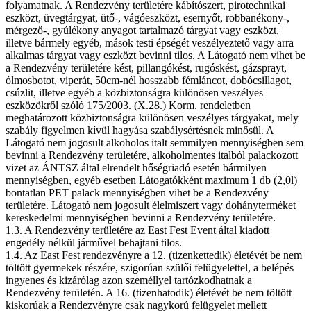
folyamatnak. A Rendezvény területére kábítószert, pirotechnikai
eszközt, üvegtárgyat, ütő-, vágóeszközt, esernyőt, robbanékony-,
mérgező-, gyúlékony anyagot tartalmazó tárgyat vagy eszközt,
illetve bármely egyéb, mások testi épségét veszélyeztető vagy arra
alkalmas tárgyat vagy eszközt bevinni tilos. A Látogató nem vihet be
a Rendezvény területére kést, pillangókést, rugóskést, gázsprayt,
ólmosbotot, viperát, 50cm-nél hosszabb fémláncot, dobócsillagot,
csúzlit, illetve egyéb a közbiztonságra különösen veszélyes
eszközökről szóló 175/2003. (X.28.) Korm. rendeletben
meghatározott közbiztonságra különösen veszélyes tárgyakat, mely
szabály figyelmen kívül hagyása szabálysértésnek minősül. A
Látogató nem jogosult alkoholos italt semmilyen mennyiségben sem
bevinni a Rendezvény területére, alkoholmentes italból palackozott
vizet az ÁNTSZ által elrendelt hőségriadó esetén bármilyen
mennyiségben, egyéb esetben Látogatókként maximum 1 db (2,0l)
bontatlan PET palack mennyiségben vihet be a Rendezvény
területére. Látogató nem jogosult élelmiszert vagy dohányterméket
kereskedelmi mennyiségben bevinni a Rendezvény területére.
1.3. A Rendezvény területére az East Fest Event által kiadott
engedély nélkül járművel behajtani tilos.
1.4. Az East Fest rendezvényre a 12. (tizenkettedik) életévét be nem
töltött gyermekek részére, szigorúan szülői felügyelettel, a belépés
ingyenes és kizárólag azon személlyel tartózkodhatnak a
Rendezvény területén. A 16. (tizenhatodik) életévét be nem töltött
kiskorúak a Rendezvényre csak nagykorú felügyelet mellett