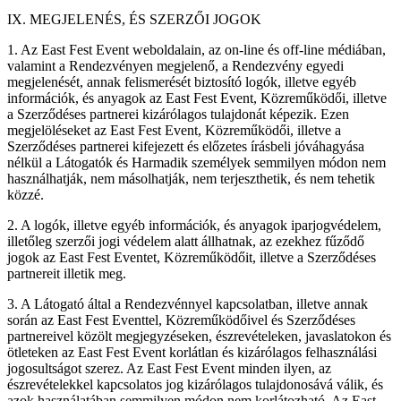
IX. MEGJELENÉS, ÉS SZERZŐI JOGOK
1. Az East Fest Event weboldalain, az on-line és off-line médiában,
valamint a Rendezvényen megjelenő, a Rendezvény egyedi
megjelenését, annak felismerését biztosító logók, illetve egyéb
információk, és anyagok az East Fest Event, Közreműködői, illetve
a Szerződéses partnerei kizárólagos tulajdonát képezik. Ezen
megjelöléseket az East Fest Event, Közreműködői, illetve a
Szerződéses partnerei kifejezett és előzetes írásbeli jóváhagyása
nélkül a Látogatók és Harmadik személyek semmilyen módon nem
használhatják, nem másolhatják, nem terjeszthetik, és nem tehetik
közzé.
2. A logók, illetve egyéb információk, és anyagok iparjogvédelem,
illetőleg szerzői jogi védelem alatt állhatnak, az ezekhez fűződő
jogok az East Fest Eventet, Közreműködőit, illetve a Szerződéses
partnereit illetik meg.
3. A Látogató által a Rendezvénnyel kapcsolatban, illetve annak
során az East Fest Eventtel, Közreműködőivel és Szerződéses
partnereivel közölt megjegyzéseken, észrevételeken, javaslatokon és
ötleteken az East Fest Event korlátlan és kizárólagos felhasználási
jogosultságot szerez. Az East Fest Event minden ilyen, az
észrevételekkel kapcsolatos jog kizárólagos tulajdonosává válik, és
azok használatában semmilyen módon nem korlátozható. Az East