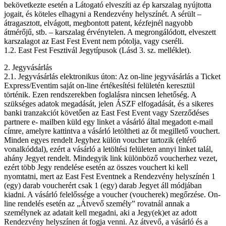
bekövetkezte esetén a Látogató elveszíti az ép karszalag nyújtotta
jogait, és köteles elhagyni a Rendezvény helyszínét. A sérült –
átragasztott, elvágott, megbontott patent, kézfejnél nagyobb
átmérőjű, stb. – karszalag érvénytelen. A megrongálódott, elveszett
karszalagot az East Fest Event nem pótolja, vagy cseréli.
1.2. East Fest Fesztivál Jegytípusok (Lásd 3. sz. melléklet).
2. Jegyvásárlás
2.1. Jegyvásárlás elektronikus úton: Az on-line jegyvásárlás a Ticket
Express/Eventim saját on-line értékesítési felületén keresztül
történik. Ezen rendszerekben foglalásra nincsen lehetőség. A
szükséges adatok megadását, jelen ÁSZF elfogadását, és a sikeres
banki tranzakciót követően az East Fest Event vagy Szerződéses
partnere e- mailben küld egy linket a vásárló által megadott e-mail
címre, amelyre kattintva a vásárló letöltheti az őt megillető vouchert.
Minden egyes rendelt Jegyhez külön voucher tartozik (eltérő
vonalkóddal), ezért a vásárló a letöltési felületen annyi linket talál,
ahány Jegyet rendelt. Mindegyik link különböző voucherhez vezet,
ezért több Jegy rendelése esetén az összes vouchert ki kell
nyomtatni, mert az East Fest Eventnek a Rendezvény helyszínén 1
(egy) darab voucherért csak 1 (egy) darab Jegyet áll módjában
kiadni. A vásárló felelőssége a voucher (voucherek) megőrzése. On-
line rendelés esetén az „Átvevő személy” rovatnál annak a
személynek az adatait kell megadni, aki a Jegy(ek)et az adott
Rendezvény helyszínen át fogja venni. Az átvevő, a vásárló és a