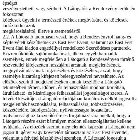
épségét
veszélyeztetheti, vagy sértheti. A Látogatók a Rendezvény területén
fokozottan
kötelesek ügyelni a természeti értékek megóvására, és kötelesek
tartózkodni azok
megkárosításától, illetve a szemeteléstől.
2.2. A Látogató tudomásul veszi, hogy a Rendezvényről hang- és
képfelvételt készíthetnek az East Fest Event, valamint az East Fest
Event által kiadott engedéllyel rendelkező Szerződéses partnerek,
Közreműködők, sajtómunkatársak, illetve egyéb harmadik
személyek, ennek megfelelően a Látogató a Rendezvényen történő
részvétellel kifejezetten hozzájárul arcának, megjelenésének,
megnyilvánulásainak rögzítéséhez és közléséhez, azzal, hogy
személye kizárólag kifejezett beleegyezésével nevesíthető. Az
előzőek szerinti megjelenítéseken annak készítője a Látogató
tekintetében térben, időben, és felhasználási módban korlátlan,
átruházható, és kizárólagos felhasználási jogosultságot szerez. A
felvétel készítője a Látogató relációjában korlátozás nélkül jogosult a
megjelenítés hasznosítására, felhasználására, többszörözésére,
közzétételére, átdolgozására, nyilvánosságra hozatalára,
nyilvánossághoz közvetítésére és forgalmazására anélkül, hogy a
Látogató részére ezért bármilyen módon ellenszolgáltatást kellene
nyújtania. Az előzőek szerinti megjelenítés kapcsán a Látogató nem
jogosult igényt vagy követelést támasztani az East Fest Eventtel,
valamint a felvétel készítőjével szemben. A Látogató jogosult a