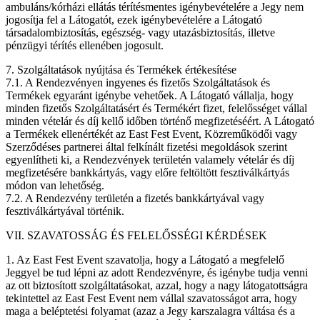
ambuláns/kórházi ellátás térítésmentes igénybevételére a Jegy nem
jogosítja fel a Látogatót, ezek igénybevételére a Látogató
társadalombiztosítás, egészség- vagy utazásbiztosítás, illetve
pénzügyi térítés ellenében jogosult.
7. Szolgáltatások nyújtása és Termékek értékesítése
7.1. A Rendezvényen ingyenes és fizetős Szolgáltatások és
Termékek egyaránt igénybe vehetőek. A Látogató vállalja, hogy
minden fizetős Szolgáltatásért és Termékért fizet, felelősséget vállal
minden vételár és díj kellő időben történő megfizetéséért. A Látogató
a Termékek ellenértékét az East Fest Event, Közreműködői vagy
Szerződéses partnerei által felkínált fizetési megoldások szerint
egyenlítheti ki, a Rendezvények területén valamely vételár és díj
megfizetésére bankkártyás, vagy előre feltöltött fesztiválkártyás
módon van lehetőség.
7.2. A Rendezvény területén a fizetés bankkártyával vagy
fesztiválkártyával történik.
VII. SZAVATOSSÁG ÉS FELELŐSSÉGI KÉRDÉSEK
1. Az East Fest Event szavatolja, hogy a Látogató a megfelelő
Jeggyel be tud lépni az adott Rendezvényre, és igénybe tudja venni
az ott biztosított szolgáltatásokat, azzal, hogy a nagy látogatottságra
tekintettel az East Fest Event nem vállal szavatosságot arra, hogy
maga a beléptetési folyamat (azaz a Jegy karszalagra váltása és a