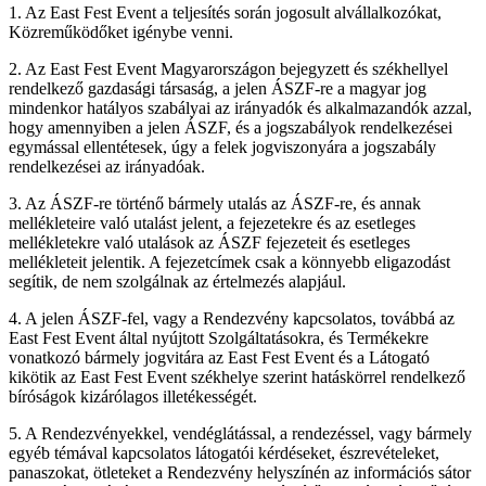
1. Az East Fest Event a teljesítés során jogosult alvállalkozókat,
Közreműködőket igénybe venni.
2. Az East Fest Event Magyarországon bejegyzett és székhellyel
rendelkező gazdasági társaság, a jelen ÁSZF-re a magyar jog
mindenkor hatályos szabályai az irányadók és alkalmazandók azzal,
hogy amennyiben a jelen ÁSZF, és a jogszabályok rendelkezései
egymással ellentétesek, úgy a felek jogviszonyára a jogszabály
rendelkezései az irányadóak.
3. Az ÁSZF-re történő bármely utalás az ÁSZF-re, és annak
mellékleteire való utalást jelent, a fejezetekre és az esetleges
mellékletekre való utalások az ÁSZF fejezeteit és esetleges
mellékleteit jelentik. A fejezetcímek csak a könnyebb eligazodást
segítik, de nem szolgálnak az értelmezés alapjául.
4. A jelen ÁSZF-fel, vagy a Rendezvény kapcsolatos, továbbá az
East Fest Event által nyújtott Szolgáltatásokra, és Termékekre
vonatkozó bármely jogvitára az East Fest Event és a Látogató
kikötik az East Fest Event székhelye szerint hatáskörrel rendelkező
bíróságok kizárólagos illetékességét.
5. A Rendezvényekkel, vendéglátással, a rendezéssel, vagy bármely
egyéb témával kapcsolatos látogatói kérdéseket, észrevételeket,
panaszokat, ötleteket a Rendezvény helyszínén az információs sátor