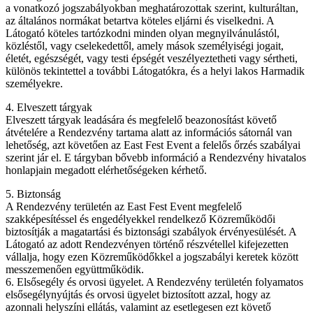
a vonatkozó jogszabályokban meghatározottak szerint, kulturáltan,
az általános normákat betartva köteles eljárni és viselkedni. A
Látogató köteles tartózkodni minden olyan megnyilvánulástól,
közléstől, vagy cselekedettől, amely mások személyiségi jogait,
életét, egészségét, vagy testi épségét veszélyeztetheti vagy sértheti,
különös tekintettel a további Látogatókra, és a helyi lakos Harmadik
személyekre.
4. Elveszett tárgyak
Elveszett tárgyak leadására és megfelelő beazonosítást követő
átvételére a Rendezvény tartama alatt az információs sátornál van
lehetőség, azt követően az East Fest Event a felelős őrzés szabályai
szerint jár el. E tárgyban bővebb információ a Rendezvény hivatalos
honlapjain megadott elérhetőségeken kérhető.
5. Biztonság
A Rendezvény területén az East Fest Event megfelelő
szakképesítéssel és engedélyekkel rendelkező Közreműködői
biztosítják a magatartási és biztonsági szabályok érvényesülését. A
Látogató az adott Rendezvényen történő részvétellel kifejezetten
vállalja, hogy ezen Közreműködőkkel a jogszabályi keretek között
messzemenően együttműködik.
6. Elsősegély és orvosi ügyelet. A Rendezvény területén folyamatos
elsősegélynyújtás és orvosi ügyelet biztosított azzal, hogy az
azonnali helyszíni ellátás, valamint az esetlegesen ezt követő