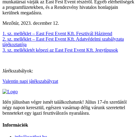
munkatársai várják az East Fest Event részéről. Egyéb elérhetőségek
a programfüzetekben, és a Rendezvény hivatalos honlapjain
kerülnek megadásra.
Mezőtúr, 2023. december 12.
1. sz. melléklet – East Fest Event Kft. Fesztivál Házirend
2. sz. melléklet – East Fest Event Kft. Adatvédelmi szabályzata
tájékoztatója
3. sz. mellékletét képezi az East Fest Event Kft. Jegytípusok
Járékszabályok:
Valentin napi játékszabályzat
Idén júliusban végre ismét találkozhatunk! Július 17-én szerdától
négy napon keresztül, egészen vasárnap délig várunk szeretettel
benneteket egy igazi fesztiválozós nyaralásra.
Információk
info@eastfest.hu