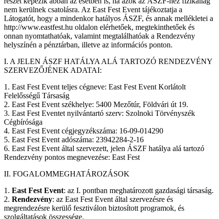
részét képezik abban az esetben is, ha azok az ÁSZF-hez fizikailag
nem kerülnek csatolásra. Az East Fest Event tájékoztatja a
Látogatót, hogy a mindenkor hatályos ÁSZF, és annak mellékletei a
http://www.eastfest.hu oldalon elérhetőek, megtekinthetőek és
onnan nyomtathatóak, valamint megtalálhatóak a Rendezvény
helyszínén a pénztárban, illetve az információs ponton.
I. A JELEN ÁSZF HATÁLYA ALÁ TARTOZÓ RENDEZVÉNY
SZERVEZŐJÉNEK ADATAI:
1. East Fest Event teljes cégneve: East Fest Event Korlátolt
Felelősségű Társaság
2. East Fest Event székhelye: 5400 Mezőtúr, Földvári út 19.
3. East Fest Eventet nyilvántartó szerv: Szolnoki Törvényszék
Cégbírósága
4. East Fest Event cégjegyzékszáma: 16-09-014290
5. East Fest Event adószáma: 23942284-2-16
6. East Fest Event által szervezett, jelen ÁSZF hatálya alá tartozó
Rendezvény pontos megnevezése: East Fest
II. FOGALOMMEGHATÁROZÁSOK
1.
East Fest Event
: az I. pontban meghatározott gazdasági társaság.
2.
Rendezvény
: az East Fest Event által szervezésre és
megrendezésre kerülő fesztiválon biztosított programok, és
szolgáltatások összessége.