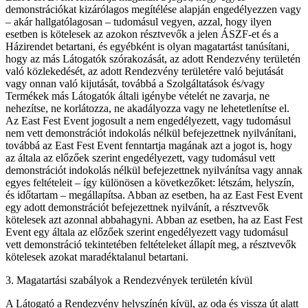
demonstrációkat kizárólagos megítélése alapján engedélyezzen vagy
– akár hallgatólagosan – tudomásul vegyen, azzal, hogy ilyen
esetben is kötelesek az azokon résztvevők a jelen ÁSZF-et és a
Házirendet betartani, és egyébként is olyan magatartást tanúsítani,
hogy az más Látogatók szórakozását, az adott Rendezvény területén
való közlekedését, az adott Rendezvény területére való bejutását
vagy onnan való kijutását, továbbá a Szolgáltatások és/vagy
Termékek más Látogatók általi igénybe vételét ne zavarja, ne
nehezítse, ne korlátozza, ne akadályozza vagy ne lehetetlenítse el.
Az East Fest Event jogosult a nem engedélyezett, vagy tudomásul
nem vett demonstrációt indokolás nélkül befejezettnek nyilvánítani,
továbbá az East Fest Event fenntartja magának azt a jogot is, hogy
az általa az előzőek szerint engedélyezett, vagy tudomásul vett
demonstrációt indokolás nélkül befejezettnek nyilvánítsa vagy annak
egyes feltételeit – így különösen a következőket: létszám, helyszín,
és időtartam – megállapítsa. Abban az esetben, ha az East Fest Event
egy adott demonstrációt befejezettnek nyilvánít, a résztvevők
kötelesek azt azonnal abbahagyni. Abban az esetben, ha az East Fest
Event egy általa az előzőek szerint engedélyezett vagy tudomásul
vett demonstráció tekintetében feltételeket állapít meg, a résztvevők
kötelesek azokat maradéktalanul betartani.
3. Magatartási szabályok a Rendezvények területén kívül
A Látogató a Rendezvény helyszínén kívül, az oda és vissza út alatt