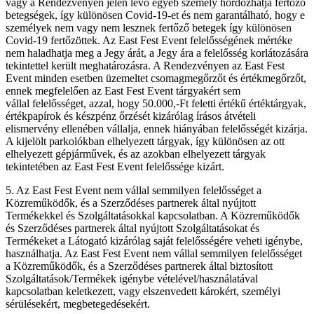
vagy a Rendezvényen jelen lévő egyéb személy hordozhatja fertőző
betegségek, így különösen Covid-19-et és nem garantálható, hogy e
személyek nem vagy nem lesznek fertőző betegek így különösen
Covid-19 fertőzöttek. Az East Fest Event felelősségének mértéke
nem haladhatja meg a Jegy árát, a Jegy ára a felelősség korlátozására
tekintettel került meghatározásra. A Rendezvényen az East Fest
Event minden esetben üzemeltet csomagmegőrzőt és értékmegőrzőt,
ennek megfelelően az East Fest Event tárgyakért sem
vállal felelősséget, azzal, hogy 50.000,-Ft feletti értékű értéktárgyak,
értékpapírok és készpénz őrzését kizárólag írásos átvételi
elismervény ellenében vállalja, ennek hiányában felelősségét kizárja.
A kijelölt parkolókban elhelyezett tárgyak, így különösen az ott
elhelyezett gépjárművek, és az azokban elhelyezett tárgyak
tekintetében az East Fest Event felelőssége kizárt.
5. Az East Fest Event nem vállal semmilyen felelősséget a
Közreműködők, és a Szerződéses partnerek által nyújtott
Termékekkel és Szolgáltatásokkal kapcsolatban. A Közreműködők
és Szerződéses partnerek által nyújtott Szolgáltatásokat és
Termékeket a Látogató kizárólag saját felelősségére veheti igénybe,
használhatja. Az East Fest Event nem vállal semmilyen felelősséget
a Közreműködők, és a Szerződéses partnerek által biztosított
Szolgáltatások/Termékek igénybe vételével/használatával
kapcsolatban keletkezett, vagy elszenvedett károkért, személyi
sérülésekért, megbetegedésekért.