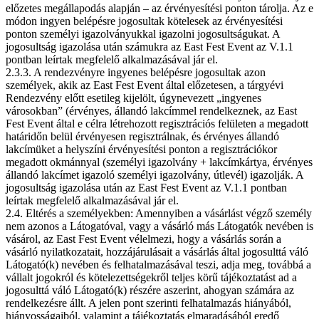
előzetes megállapodás alapján – az érvényesítési ponton tárolja. Az e
módon ingyen belépésre jogosultak kötelesek az érvényesítési
ponton személyi igazolványukkal igazolni jogosultságukat. A
jogosultság igazolása után számukra az East Fest Event az V.1.1
pontban leírtak megfelelő alkalmazásával jár el.
2.3.3. A rendezvényre ingyenes belépésre jogosultak azon
személyek, akik az East Fest Event által előzetesen, a tárgyévi
Rendezvény előtt esetileg kijelölt, úgynevezett „ingyenes
városokban” (érvényes, állandó lakcímmel rendelkeznek, az East
Fest Event által e célra létrehozott regisztrációs felületen a megadott
határidőn belül érvényesen regisztrálnak, és érvényes állandó
lakcímüket a helyszíni érvényesítési ponton a regisztrációkor
megadott okmánnyal (személyi igazolvány + lakcímkártya, érvényes
állandó lakcímet igazoló személyi igazolvány, útlevél) igazolják. A
jogosultság igazolása után az East Fest Event az V.1.1 pontban
leírtak megfelelő alkalmazásával jár el.
2.4. Eltérés a személyekben: Amennyiben a vásárlást végző személy
nem azonos a Látogatóval, vagy a vásárló más Látogatók nevében is
vásárol, az East Fest Event vélelmezi, hogy a vásárlás során a
vásárló nyilatkozatait, hozzájárulásait a vásárlás által jogosulttá váló
Látogató(k) nevében és felhatalmazásával teszi, adja meg, továbbá a
vállalt jogokról és kötelezettségekről teljes körű tájékoztatást ad a
jogosulttá váló Látogató(k) részére aszerint, ahogyan számára az
rendelkezésre állt. A jelen pont szerinti felhatalmazás hiányából,
hiányosságaiból, valamint a tájékoztatás elmaradásából eredő