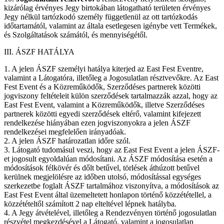
kizárólag érvényes Jegy birtokában látogatható területen érvényes
Jegy nélkül tartózkodó személy függetlenül az ott tartózkodás
időtartamától, valamint az általa esetlegesen igénybe vett Termékek,
és Szolgáltatások számától, és mennyiségétől.
III. ÁSZF HATÁLYA
1. A jelen ÁSZF személyi hatálya kiterjed az East Fest Eventre,
valamint a Látogatóra, illetőleg a Jogosulatlan résztvevőkre. Az East
Fest Event és a Közreműködők, Szerződéses partnerek közötti
jogviszony feltételeit külön szerződések tartalmazzák azzal, hogy az
East Fest Event, valamint a Közreműködők, illetve Szerződéses
partnerek közötti egyedi szerződések eltérő, valamint kifejezett
rendelkezése hiányában ezen jogviszonyokra a jelen ÁSZF
rendelkezései megfelelően irányadóak.
2. A jelen ÁSZF határozatlan időre szól.
3. Látogató tudomásul veszi, hogy az East Fest Event a jelen ÁSZF-
et jogosult egyoldalúan módosítani. Az ÁSZF módosítása esetén a
módosítások félkövér és dőlt betűvel, törlések áthúzott betűvel
kerülnek megjelölésre az időben utolsó, módosítással egységes
szerkezetbe foglalt ÁSZF tartalmához viszonyítva, a módosítások az
East Fest Event által üzemeltetett honlapon történő közzététellel, a
közzétételtől számított 2 nap elteltével lépnek hatályba.
4. A Jegy átvételével, illetőleg a Rendezvényen történő jogosulatlan
részvétel megkezdésével a Látogató, valamint a jogosulatlan