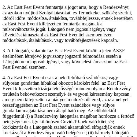
2. Az East Fest Event fenntartja a jogot arra, hogy a Rendezvényt,
az azokon nyújtott Szolgáltatásokat, és Termékeket szükség szerint,
időről-időre módosítsa, átalakítsa, továbbfejlessze, ennek keretében
az East Fest Event kifejezetten fenntartja magának a
műsorváltoztatás jogát. Látogató nem jogosult igényt, vagy
követelést támasztani az East Fest Eventtel szemben ezen
módosítások, átalakítások, vagy továbbfejlesztések kapcsán.
3. A Látogató, valamint az East Fest Event között a jelen ÁSZF
értelmében létrejövő jogviszony jogszerű felmondása esetén a
Látogató nem jogosult igényt, vagy követelést támasztani az East
Fest Eventtel szemben.
4. Az East Fest Event csak a neki felróható szándékos, vagy
súlyosan gondatlan hibákkal okozott károkért felel, az East Fest
Event kifejezetten kizárja felelősségét minden olyan a Rendezvény
területén bekövetkezett személyi- és vagyoni káresemény kapcsán,
amely nem kifejezetten a hiányos rendezésből ered, azaz amellyel
összefüggésben az East Fest Event szándékos vagy súlyos
gondatlan magatartása nem állapítható meg. Az előbbiektől
függetlenül (i) a Rendezvény látogatása magában hordozza a fertőző
betegségeknek így különösen Covid-19-nek való kitettség
kockázatát és a Látogatók szabad akaratukból elfogadják ennek
kockázatát a Rendezvényre való belépéssel; (ii) bármely Látogató