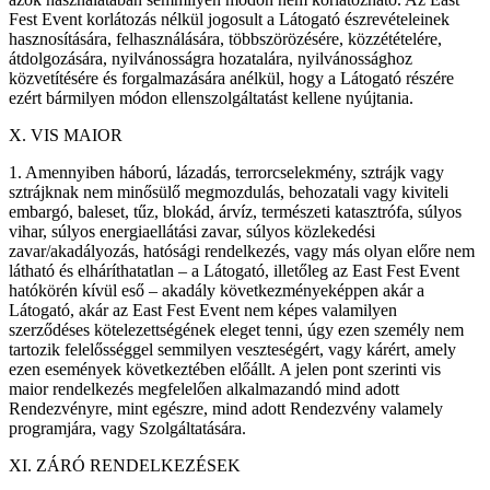
Fest Event korlátozás nélkül jogosult a Látogató észrevételeinek
hasznosítására, felhasználására, többszörözésére, közzétételére,
átdolgozására, nyilvánosságra hozatalára, nyilvánossághoz
közvetítésére és forgalmazására anélkül, hogy a Látogató részére
ezért bármilyen módon ellenszolgáltatást kellene nyújtania.
X. VIS MAIOR
1. Amennyiben háború, lázadás, terrorcselekmény, sztrájk vagy
sztrájknak nem minősülő megmozdulás, behozatali vagy kiviteli
embargó, baleset, tűz, blokád, árvíz, természeti katasztrófa, súlyos
vihar, súlyos energiaellátási zavar, súlyos közlekedési
zavar/akadályozás, hatósági rendelkezés, vagy más olyan előre nem
látható és elháríthatatlan – a Látogató, illetőleg az East Fest Event
hatókörén kívül eső – akadály következményeképpen akár a
Látogató, akár az East Fest Event nem képes valamilyen
szerződéses kötelezettségének eleget tenni, úgy ezen személy nem
tartozik felelősséggel semmilyen veszteségért, vagy kárért, amely
ezen események következtében előállt. A jelen pont szerinti vis
maior rendelkezés megfelelően alkalmazandó mind adott
Rendezvényre, mint egészre, mind adott Rendezvény valamely
programjára, vagy Szolgáltatására.
XI. ZÁRÓ RENDELKEZÉSEK