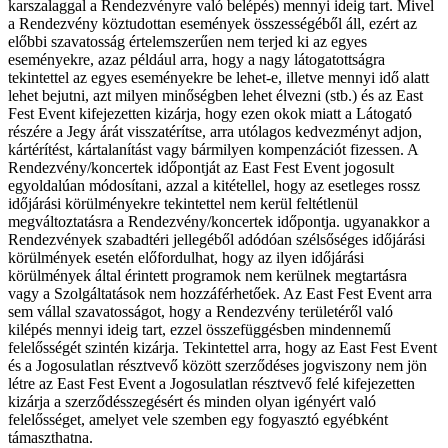
karszalaggal a Rendezvényre való belépés) mennyi ideig tart. Mivel
a Rendezvény köztudottan események összességéből áll, ezért az
előbbi szavatosság értelemszerűen nem terjed ki az egyes
eseményekre, azaz például arra, hogy a nagy látogatottságra
tekintettel az egyes eseményekre be lehet-e, illetve mennyi idő alatt
lehet bejutni, azt milyen minőségben lehet élvezni (stb.) és az East
Fest Event kifejezetten kizárja, hogy ezen okok miatt a Látogató
részére a Jegy árát visszatérítse, arra utólagos kedvezményt adjon,
kártérítést, kártalanítást vagy bármilyen kompenzációt fizessen. A
Rendezvény/koncertek időpontját az East Fest Event jogosult
egyoldalúan módosítani, azzal a kitétellel, hogy az esetleges rossz
időjárási körülményekre tekintettel nem kerül feltétlenül
megváltoztatásra a Rendezvény/koncertek időpontja. ugyanakkor a
Rendezvények szabadtéri jellegéből adódóan szélsőséges időjárási
körülmények esetén előfordulhat, hogy az ilyen időjárási
körülmények által érintett programok nem kerülnek megtartásra
vagy a Szolgáltatások nem hozzáférhetőek. Az East Fest Event arra
sem vállal szavatosságot, hogy a Rendezvény területéről való
kilépés mennyi ideig tart, ezzel összefüggésben mindennemű
felelősségét szintén kizárja. Tekintettel arra, hogy az East Fest Event
és a Jogosulatlan résztvevő között szerződéses jogviszony nem jön
létre az East Fest Event a Jogosulatlan résztvevő felé kifejezetten
kizárja a szerződésszegésért és minden olyan igényért való
felelősséget, amelyet vele szemben egy fogyasztó egyébként
támaszthatna.