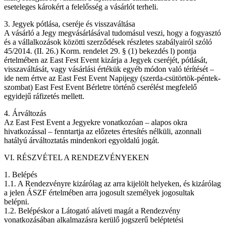
eseteleges károkért a felelősség a vásárlót terheli.
3. Jegyek pótlása, cseréje és visszaváltása
A vásárló a Jegy megvásárlásával tudomásul veszi, hogy a fogyasztó
és a vállalkozások közötti szerződések részletes szabályairól szóló
45/2014. (II. 26.) Korm. rendelet 29. § (1) bekezdés l) pontja
értelmében az East Fest Event kizárja a Jegyek cseréjét, pótlását,
visszaváltását, vagy vásárlási értékük egyéb módon való térítését –
ide nem értve az East Fest Event Napijegy (szerda-csütörtök-péntek-
szombat) East Fest Event Bérletre történő cserélést megfelelő
egyidejű ráfizetés mellett.
4. Árváltozás
Az East Fest Event a Jegyekre vonatkozóan – alapos okra
hivatkozással – fenntartja az előzetes értesítés nélküli, azonnali
hatályú árváltoztatás mindenkori egyoldalú jogát.
VI. RÉSZVÉTEL A RENDEZVÉNYEKEN
1. Belépés
1.1. A Rendezvényre kizárólag az arra kijelölt helyeken, és kizárólag
a jelen ÁSZF értelmében arra jogosult személyek jogosultak
belépni.
1.2. Belépéskor a Látogató aláveti magát a Rendezvény
vonatkozásában alkalmazásra kerülő jogszerű beléptetési