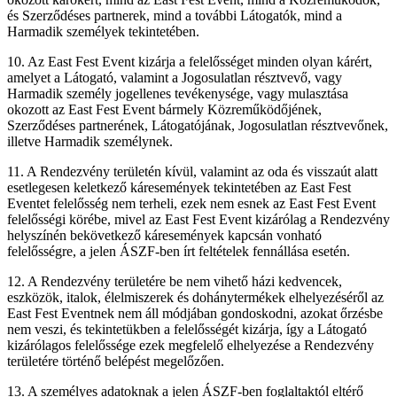
és Szerződéses partnerek, mind a további Látogatók, mind a
Harmadik személyek tekintetében.
10. Az East Fest Event kizárja a felelősséget minden olyan kárért,
amelyet a Látogató, valamint a Jogosulatlan résztvevő, vagy
Harmadik személy jogellenes tevékenysége, vagy mulasztása
okozott az East Fest Event bármely Közreműködőjének,
Szerződéses partnerének, Látogatójának, Jogosulatlan résztvevőnek,
illetve Harmadik személynek.
11. A Rendezvény területén kívül, valamint az oda és visszaút alatt
esetlegesen keletkező káresemények tekintetében az East Fest
Eventet felelősség nem terheli, ezek nem esnek az East Fest Event
felelősségi körébe, mivel az East Fest Event kizárólag a Rendezvény
helyszínén bekövetkező káresemények kapcsán vonható
felelősségre, a jelen ÁSZF-ben írt feltételek fennállása esetén.
12. A Rendezvény területére be nem vihető házi kedvencek,
eszközök, italok, élelmiszerek és dohánytermékek elhelyezéséről az
East Fest Eventnek nem áll módjában gondoskodni, azokat őrzésbe
nem veszi, és tekintetükben a felelősségét kizárja, így a Látogató
kizárólagos felelőssége ezek megfelelő elhelyezése a Rendezvény
területére történő belépést megelőzően.
13. A személyes adatoknak a jelen ÁSZF-ben foglaltaktól eltérő