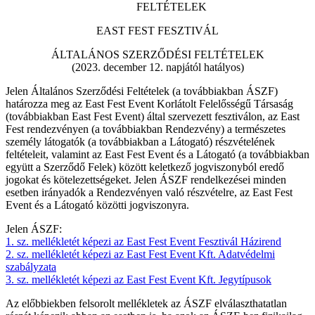
FELTÉTELEK
EAST FEST FESZTIVÁL
ÁLTALÁNOS SZERZŐDÉSI FELTÉTELEK
(2023. december 12. napjától hatályos)
Jelen Általános Szerződési Feltételek (a továbbiakban ÁSZF)
határozza meg az East Fest Event Korlátolt Felelősségű Társaság
(továbbiakban East Fest Event) által szervezett fesztiválon, az East
Fest rendezvényen (a továbbiakban Rendezvény) a természetes
személy látogatók (a továbbiakban a Látogató) részvételének
feltételeit, valamint az East Fest Event és a Látogató (a továbbiakban
együtt a Szerződő Felek) között keletkező jogviszonyból eredő
jogokat és kötelezettségeket. Jelen ÁSZF rendelkezései minden
esetben irányadók a Rendezvényen való részvételre, az East Fest
Event és a Látogató közötti jogviszonyra.
Jelen ÁSZF:
1. sz. mellékletét képezi az East Fest Event Fesztivál Házirend
2. sz. mellékletét képezi az East Fest Event Kft. Adatvédelmi
szabályzata
3. sz. mellékletét képezi az East Fest Event Kft. Jegytípusok
Az előbbiekben felsorolt mellékletek az ÁSZF elválaszthatatlan