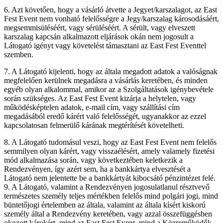
6. Azt követően, hogy a vásárló átvette a Jegyet/karszalagot, az East
Fest Event nem vonható felelősségre a Jegy/karszalag károsodásáért,
megsemmisüléséért, vagy sérüléséért. A sérült, vagy elveszett
karszalag kapcsán alkalmazott eljárások okán nem jogosult a
Látogató igényt vagy követelést támasztani az East Fest Eventtel
szemben.
7. A Látogató kijelenti, hogy az általa megadott adatok a valóságnak
megfelelően kerülnek megadásra a vásárlás keretében, és minden
egyéb olyan alkalommal, amikor az a Szolgáltatások igénybevétele
során szükséges. Az East Fest Event kizárja a helytelen, vagy
működésképtelen adatok, e-mail cím, vagy szállítási cím
megadásából eredő kárért való felelősségét, ugyanakkor az ezzel
kapcsolatosan felmerülő kárának megtérítését követelheti.
8. A Látogató tudomásul veszi, hogy az East Fest Event nem felelős
semmilyen olyan kárért, vagy visszaélésért, amely valamely fizetési
mód alkalmazása során, vagy következtében keletkezik a
Rendezvényen, így azért sem, ha a bankkártya elvesztését a
Látogató nem jelentette be a bankkártyát kibocsátó pénzintézet felé.
9. A Látogató, valamint a Rendezvényen jogosulatlanul résztvevő
természetes személy teljes mértékben felelős mind polgári jogi, mind
büntetőjogi értelemben az általa, valamint az általa kísért kiskorú
személy által a Rendezvény keretében, vagy azzal összefüggésben
okozott károkért, mind az East Fest Event, mind a Közreműködők,